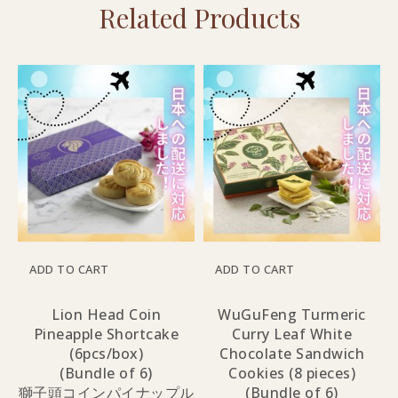
Related Products
ADD TO CART
ADD TO CART
Lion Head Coin
WuGuFeng Turmeric
Pineapple Shortcake
Curry Leaf White
(6pcs/box)
Chocolate Sandwich
(Bundle of 6)
Cookies (8 pieces)
獅子頭コインパイナップル
(Bundle of 6)