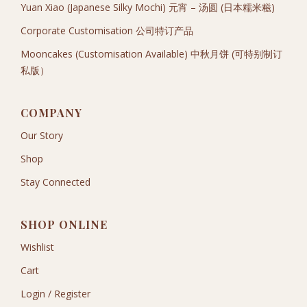
Yuan Xiao (Japanese Silky Mochi) 元宵 – 汤圆 (日本糯米糍)
Corporate Customisation 公司特订产品
Mooncakes (Customisation Available) 中秋月饼 (可特别制订
私版）
COMPANY
Our Story
Shop
Stay Connected
SHOP ONLINE
Wishlist
Cart
Login / Register