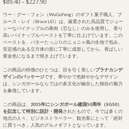
$
89.40
–
$
227.90
ウー・グー・フォン（WuGuFeng）のギフト菓子職人、ブ
ルース・レイ（Bruce LEI）は、厳選された高品質でジュー
シーなパイナップルの果肉（芯なし）のみを使用し、香り
高いパイナップルペーストを丁寧に仕上げています。この
ペーストを、バターたっぷりのニョニャ風の生地で包み、
安定感のある立方体の形に丁寧に成形してから、香ばしい
黄金色になるまで焼き上げています。
この商品の特徴のひとつは、目を引く美しい
プラナカンデ
ザインのパッケージ
です。華やかで色鮮やかなデザイン
は、シンガポールならではの多文化が融合した独自の魅力
を象徴しています。
この商品は、
2015年にシンガポール建国50周年（SG50）
を記念して特別に設計・開発
されたもので、今では多くの
地元の人々、ビジネストラベラー、観光客にとって「絶対
に買うべき」人気のグルメギフトとなっています。