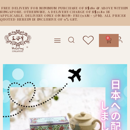
FREE DELIVERY FOR MINIMUM PURCHASE OF S$180 & ABOVE WITHIN
SINGAPORE. OTHERWISE, A DELIVERY CHARGE OF S$21.80 IS
APPLICABLE. DELIVERY ONLY ON MON- FRI (9AM - 5PM). ALL PRICES
QUOTED HEREIN IS INCLUSIVE OF 9% GST.
0