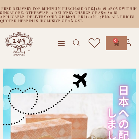
FREE DELIVERY FOR MINIMUM PURCHASE OF S$180 & ABOVE WITHIN
SINGAPORE. OTHERWISE, A DELIVERY CHARGE OF S$21.80 IS
APPLICABLE. DELIVERY ONLY ON MON- FRI (9AM - 5PM). ALL PRICES
QUOTED HEREIN IS INCLUSIVE OF 9% GST.
0