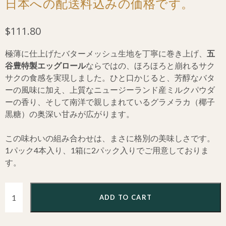
日本への配送料込みの価格です。
$
111.80
極薄に仕上げたバターメッシュ生地を丁寧に巻き上げ、
五
谷豊特製エッグロール
ならではの、ほろほろと崩れるサク
サクの食感を実現しました。ひと口かじると、芳醇なバタ
ーの風味に加え、上質なニュージーランド産ミルクパウダ
ーの香り、そして南洋で親しまれているグラメラカ（椰子
黒糖）の奥深い甘みが広がります。
この味わいの組み合わせは、まさに格別の美味しさです。
1パック4本入り、1箱に2パック入りでご用意しておりま
す。
ADD TO CART